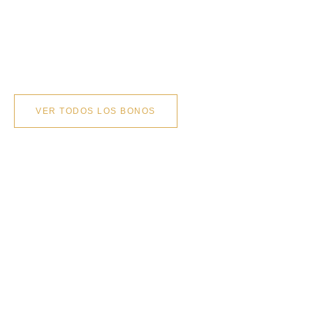
agia detrás de nuestros bonos de servicios. ¡Porque en Aqua
ad! ¡Adquiere tu bono hoy y comienza a disfrutar de la experie
VER TODOS LOS BONOS